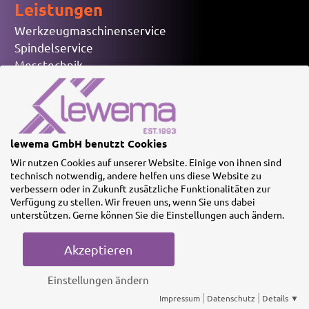
Leistungen
Werkzeugmaschinenservice
Spindelservice
Messtechnik
Steuerungen
Elektronik Ersatzteile
Gebrauchtmaschinen
lewema GmbH benutzt Cookies
Wir nutzen Cookies auf unserer Website. Einige von ihnen sind
© lewema GmbH
technisch notwendig, andere helfen uns diese Website zu
verbessern oder in Zukunft zusätzliche Funktionalitäten zur
Verfügung zu stellen. Wir freuen uns, wenn Sie uns dabei
unterstützen. Gerne können Sie die Einstellungen auch ändern.
Akzeptieren
Impressum
Datenschutz
AGB
Einstellungen ändern
Notwendige Cookies
Statistik
|
|
Impressum
Datenschutz
Details ▼