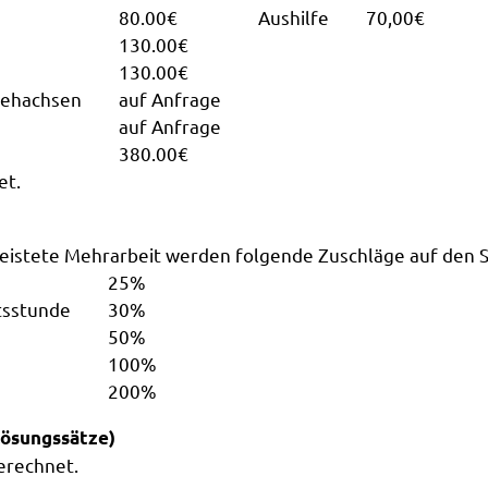
80.00€
Aushilfe
70,00€
130.00€
130.00€
Drehachsen
auf Anfrage
auf Anfrage
380.00€
et.
geleistete Mehrarbeit werden folgende Zuschläge auf den
25%
itsstunde
30%
50%
100%
200%
lösungssätze)
erechnet.